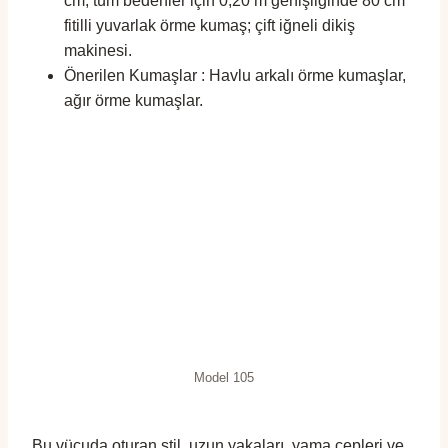
cm; tüm bedenler için 0,20 m genişliğinde 80 cm
fitilli yuvarlak örme kumaş; çift ​​iğneli dikiş
makinesi.
Önerilen Kumaşlar : Havlu arkalı örme kumaşlar,
ağır örme kumaşlar.
Model 105
Bu vücuda oturan stil, uzun yakaları, yama cepleri ve