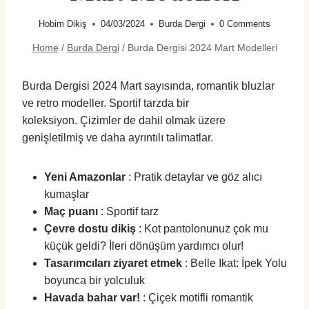
Hobim Dikiş
04/03/2024
Burda Dergi
0 Comments
Home
/
Burda Dergi
/
Burda Dergisi 2024 Mart Modelleri
Burda Dergisi 2024 Mart sayısında, romantik bluzlar
ve retro modeller. Sportif tarzda bir
koleksiyon. Çizimler de dahil olmak üzere
genişletilmiş ve daha ayrıntılı talimatlar.
Yeni Amazonlar
: Pratik detaylar ve göz alıcı
kumaşlar
Maç puanı
: Sportif tarz
Çevre dostu dikiş
: Kot pantolonunuz çok mu
küçük geldi? İleri dönüşüm yardımcı olur!
Tasarımcıları ziyaret etmek
: Belle Ikat: İpek Yolu
boyunca bir yolculuk
Havada bahar var!
: Çiçek motifli romantik