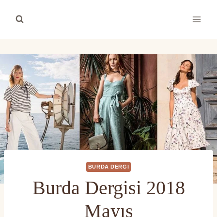
Skip
to
content
BURDA DERGI
Burda Dergisi 2018
Mayıs