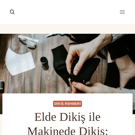
Skip
to
content
DIKIŞ REHBERI
Elde Dikiş ile
Makinede Dikiş: