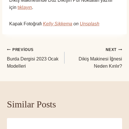
Dikiş Makinesinde Düz Dikişin Püf Noktaları yazısı
için
tıklayın
.
Kapak Fotoğrafı
Kelly Sikkema
on
Unsplash
Yazı
PREVIOUS
NEXT
Burda Dergisi 2023 Ocak
Dikiş Makinesi İğnesi
gezinmesi
Modelleri
Neden Kırılır?
Similar Posts