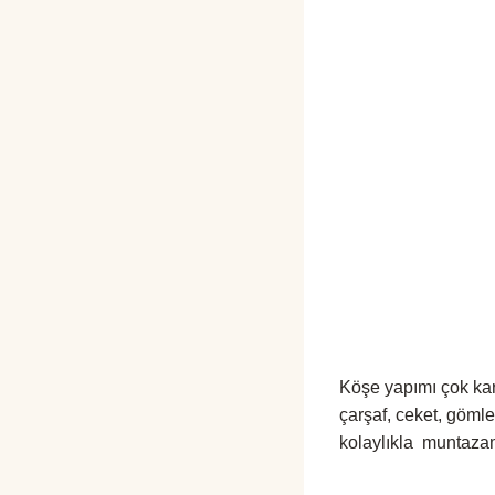
Köşe yapımı çok kar
çarşaf, ceket, göml
kolaylıkla muntazam